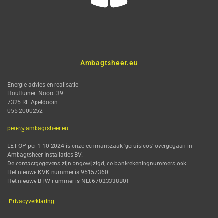
Ambagtsheer.eu
Energie advies en realisatie
Houttuinen Noord 39
7325 RE Apeldoorn
055-2000252
peter@ambagtsheer.eu
LET OP per 1-10-2024 is onze eenmanszaak ‘geruisloos’ overgegaan in
Ambagtsheer Installaties BV.
De contactgegevens zijn ongewijzigd, de bankrekeningnummers ook.
Het nieuwe KVK nummer is 95157360
Het nieuwe BTW nummer is NL867023338B01
Privacyverklaring