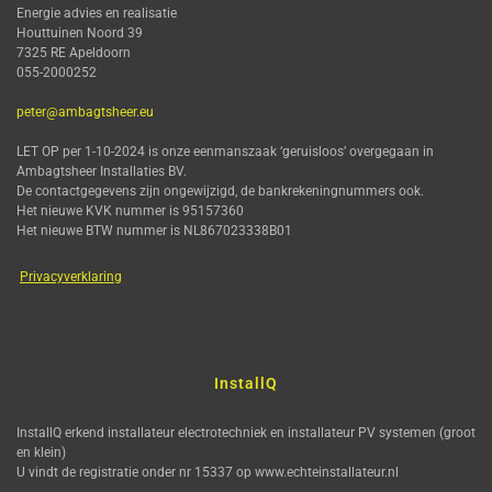
Energie advies en realisatie
Houttuinen Noord 39
7325 RE Apeldoorn
055-2000252
peter@ambagtsheer.eu
LET OP per 1-10-2024 is onze eenmanszaak ‘geruisloos’ overgegaan in
Ambagtsheer Installaties BV.
De contactgegevens zijn ongewijzigd, de bankrekeningnummers ook.
Het nieuwe KVK nummer is 95157360
Het nieuwe BTW nummer is NL867023338B01
Privacyverklaring
InstallQ
InstallQ erkend installateur electrotechniek en installateur PV systemen (groot
en klein)
U vindt de registratie onder nr 15337 op www.echteinstallateur.nl